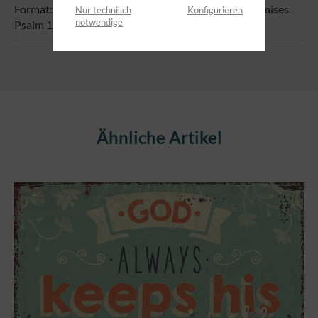
Format: 7,4 x 5,2 cm Text: God always keeps his promises.
Nur technisch
Konfigurieren
notwendige
Psalm 145:13
Produktgalerie überspringen
Ähnliche Artikel