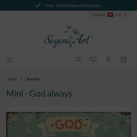
Über 5.000 liebevolle Designs
alt springen
Kontakt
CH
Start
Karten
Mini - God always
Bildergalerie überspringen