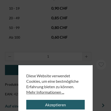
0,90 CHF
10 - 19
0,85 CHF
20 - 49
0,80 CHF
50 - 99
0,60 CHF
Ab
100
Produkt Anzahl: Gib den gewünschten Wert ei
In den Warenkorb
Diese Website verwendet
Cookies, um eine bestmögliche
Produktnummer:
5198
Erfahrung bieten zu können.
Mehr Informationen ...
EAN:
4250479834453
Akzeptieren
Auf einem Blick