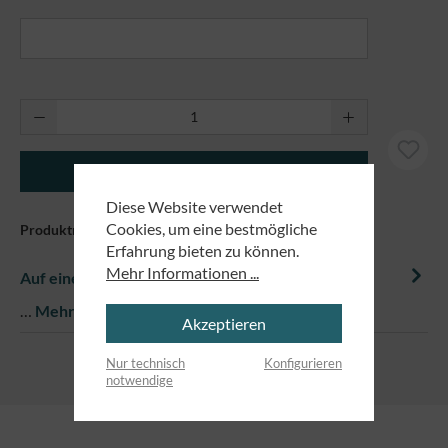
Produkt Anzahl: Gib den gewünschten Wert ei
In den Warenkorb
Diese Website verwendet
Cookies, um eine bestmögliche
Produktnummer:
81197
Erfahrung bieten zu können.
Mehr Informationen ...
Auf einem Blick
…
Mehr
Akzeptieren
Nur technisch
Konfigurieren
notwendige