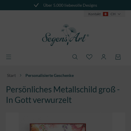
Über 5.000 liebevolle Designs
alt springen
Kontakt
CH
Start
Personalisierte Geschenke
Persönliches Metallschild groß -
In Gott verwurzelt
Bildergalerie überspringen