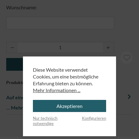
Wunschname:
Produkt Anzahl: Gib den gewünschten Wert ei
In den Warenkorb
Diese Website verwendet
Cookies, um eine bestmögliche
Produktnummer:
81201
Erfahrung bieten zu können.
Mehr Informationen ...
Auf einem Blick
Akzeptieren
…
Mehr
Nur technisch
Konfigurieren
notwendige