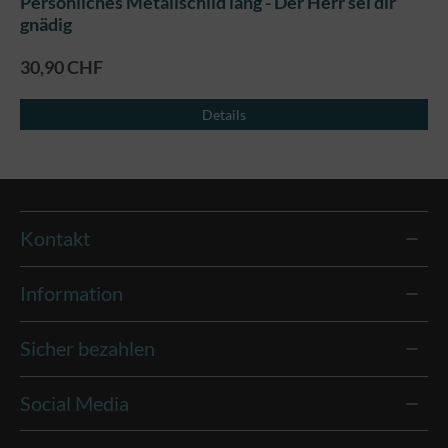
Persönliches Metallschild lang - Der Herr sei dir
gnädig
30,90 CHF
Details
Kontakt
Information
Sicher bezahlen
Social Media