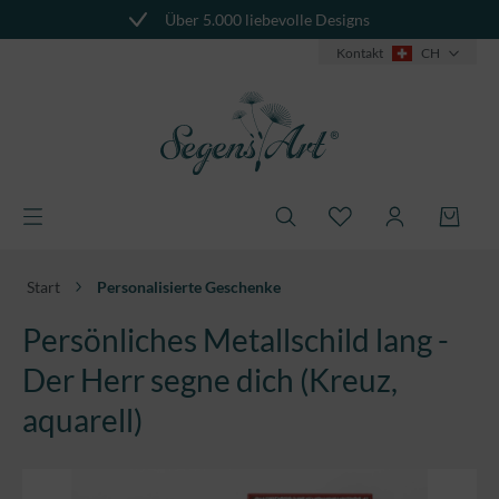
Über 5.000 liebevolle Designs
alt springen
Kontakt
CH
Start
Personalisierte Geschenke
Persönliches Metallschild lang -
Der Herr segne dich (Kreuz,
aquarell)
Bildergalerie überspringen