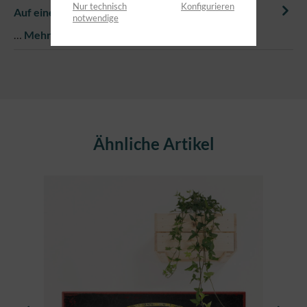
Nur technisch
Konfigurieren
Auf einem Blick
notwendige
…
Mehr
Produktgalerie überspringen
Ähnliche Artikel