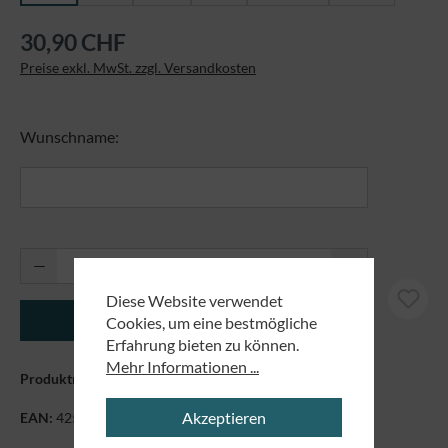
30,90 CHF
Preise exkl. MwSt. zzgl. Versandkosten
Wunschname:
Produkt Anzahl: Gib den gewünschten Wert ei
Diese Website verwendet
In den Warenkorb
Cookies, um eine bestmögliche
Erfahrung bieten zu können.
Mehr Informationen ...
Produktnummer:
81117.1
Akzeptieren
EAN:
4250479846784