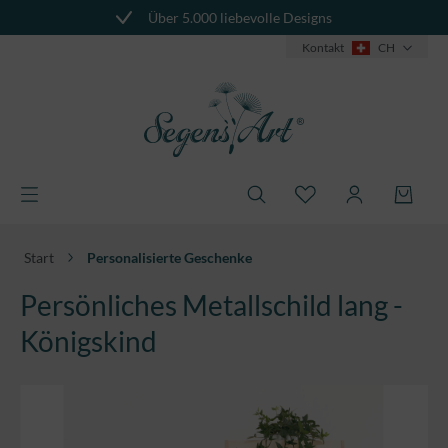
Über 5.000 liebevolle Designs
alt springen
Kontakt
CH
Start
Personalisierte Geschenke
Persönliches Metallschild lang -
Königskind
Bildergalerie überspringen