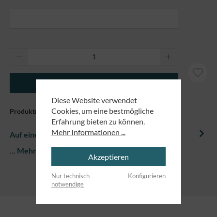
Produkt Anzahl: Gib den gewünschten Wert ei
In den Warenkorb
Diese Website verwendet
Cookies, um eine bestmögliche
Produktnummer:
81203
Erfahrung bieten zu können.
Mehr Informationen ...
Auf einem Blick
…
Mehr
Akzeptieren
Nur technisch
Konfigurieren
notwendige