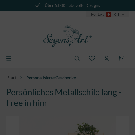
Über 5.000 liebevolle Designs
alt springen
Kontakt
CH
Start
Personalisierte Geschenke
Persönliches Metallschild lang -
Free in him
Bildergalerie überspringen