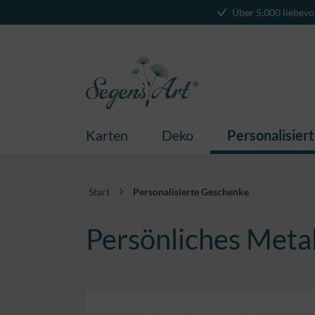
Über 5.000 liebevo
springen
Zur Hauptnavigation springen
Karten
Deko
Personalisier
Start
Personalisierte Geschenke
Persönliches Metall
Bildergalerie überspringen