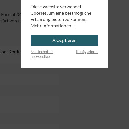
Diese Website verwendet
Cookies, um eine bestmögliche
 Format 34,5 x 14 cm.
Erfahrung bieten zu können.
 Ort von uns produziert.
Mehr Informationen ...
Akzeptieren
ion
, Konfirmation
,
Nur technisch
Konfigurieren
notwendige