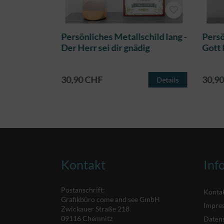
child lang -
Persönliches Metallschild lang -
Persö
Der Herr sei dir gnädig
Gott 
30,90 CHF
30,9
Details
Details
Kontakt
Inf
Postanschrift:
Konta
Grafikbüro come and see GmbH
Impre
Zwickauer Straße 218
09116 Chemnitz
Daten