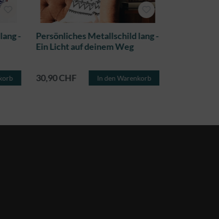
lang -
Persönliches Metallschild lang -
Persönliche
Ein Licht auf deinem Weg
Du sollst e
30,90 CHF
30,90 CHF
korb
In den Warenkorb