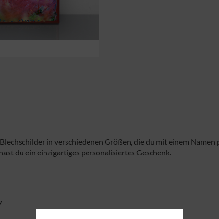
w. Blechschilder in verschiedenen Größen, die du mit einem Namen
t du ein einzigartiges personalisiertes Geschenk.
7