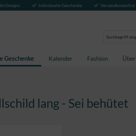
lle Designs
Individuelle Geschenke
Versandkostenfrei
te Geschenke
Kalender
Fashion
Über
schild lang - Sei behütet