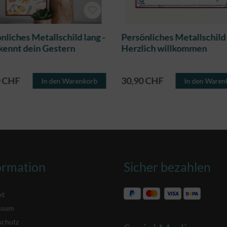
nliches Metallschild lang -
Persönliches Metallschild 
kennt dein Gestern
Herzlich willkommen
0 CHF
30,90 CHF
In den Warenkorb
In den Waren
ormation
Sicher bezahlen
kt
ssum
schutz