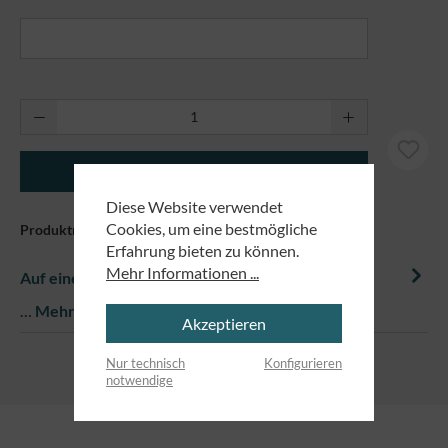
Produkt Anzahl: Gib den gewünschten Wert ei
In den Warenkorb
Diese Website verwendet
Cookies, um eine bestmögliche
Produktnummer:
81053
Erfahrung bieten zu können.
Mehr Informationen ...
Auf einem Blick
…
Mehr
Akzeptieren
Nur technisch
Konfigurieren
notwendige