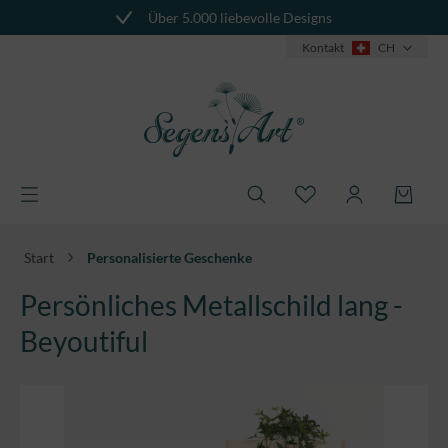
Über 5.000 liebevolle Designs
alt springen
Kontakt
CH
Start
Personalisierte Geschenke
Persönliches Metallschild lang -
Beyoutiful
Bildergalerie überspringen