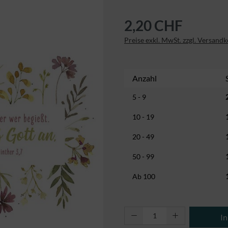
2,20 CHF
Preise exkl. MwSt. zzgl. Versand
Anzahl
5 - 9
10 - 19
20 - 49
50 - 99
Ab
100
Produkt Anzahl: Gi
I