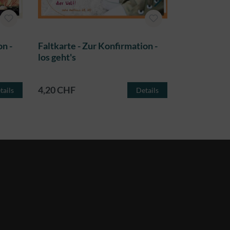
on -
Faltkarte - Zur Konfirmation -
Faltkarte -
los geht's
Doppelpac
4,20 CHF
4,20 CHF
tails
Details