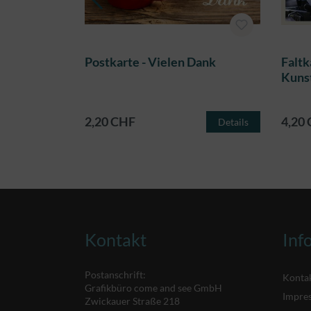
ebe zum
Postkarte - Vielen Dank
Faltk
Kuns
2,20 CHF
4,20
Details
Details
Kontakt
Inf
Postanschrift:
Konta
Grafikbüro come and see GmbH
Impre
Zwickauer Straße 218