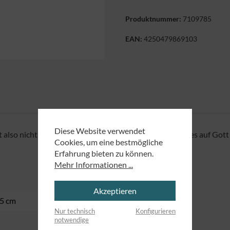
Produktnummer:
7109785
EAN:
4250479869103
Diese Website verwendet
t also nicht, wer pflanzt oder wer begießt. Es kommt alles auf Gott 
Cookies, um eine bestmögliche
Erfahrung bieten zu können.
Mehr Informationen ...
Akzeptieren
,5 cm
Nur technisch
Konfigurieren
notwendige