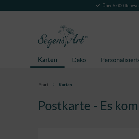
Über 5.000 liebevo
springen
Zur Hauptnavigation springen
Karten
Deko
Personalisier
Start
Karten
Postkarte - Es kom
Bildergalerie überspringen