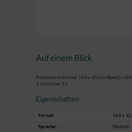
Auf einem Blick
Postkarte im Format 14,8 x 10,5 cm
Text:
Es zähl
1. Korinther 3,7
Eigenschaften
Format:
14,8 x 10
Sprache:
Deutsch