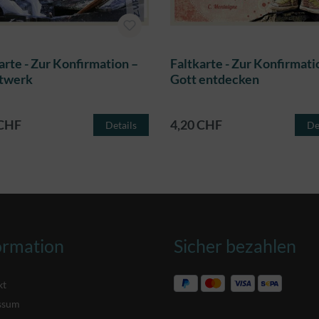
arte - Zur Konfirmation –
Faltkarte - Zur Konfirmati
twerk
Gott entdecken
 CHF
4,20 CHF
Details
De
ormation
Sicher bezahlen
kt
ssum