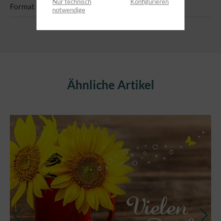
Nur technisch
Konfigurieren
Format 14,8 x 10,5 cm Text: Segen zum Geburtstag
notwendige
Produktgalerie überspringen
Ähnliche Artikel