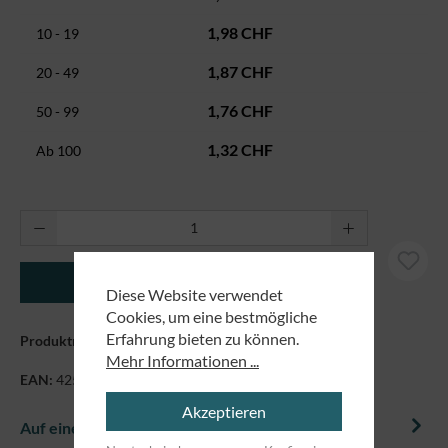
1,98 CHF
10 - 19
1,87 CHF
20 - 49
1,76 CHF
50 - 99
1,32 CHF
Ab
100
Produkt Anzahl: Gib den gewünschten Wert ei
In den Warenkorb
Diese Website verwendet
Cookies, um eine bestmögliche
Erfahrung bieten zu können.
Produktnummer:
8989641
Mehr Informationen ...
EAN:
4250479862432
Akzeptieren
Auf einem Blick