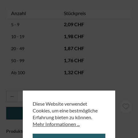
Anzahl
Stückpreis
2,09 CHF
5 - 9
1,98 CHF
10 - 19
1,87 CHF
20 - 49
1,76 CHF
50 - 99
1,32 CHF
Ab
100
Produkt Anzahl: Gib den gewünschten Wert ei
Diese Website verwendet
Cookies, um eine bestmögliche
In den Warenkorb
Erfahrung bieten zu können.
Mehr Informationen ...
Produktnummer:
7109797