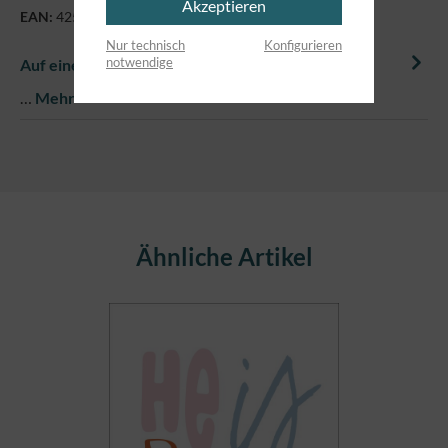
Akzeptieren
EAN:
4250479870130
Nur technisch
Konfigurieren
notwendige
Auf einem Blick
…
Mehr
Produktgalerie überspringen
Ähnliche Artikel