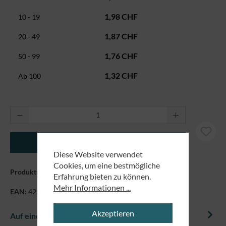
1,98 CHF
10 - 19
1,87 CHF
20 - 49
1,76 CHF
50 - 99
1,32 CHF
Ab
100
Produkt Anzahl: Gib den gewünschten Wert ei
In den Warenkorb
Diese Website verwendet
Cookies, um eine bestmögliche
Produktnummer:
1117
Erfahrung bieten zu können.
Mehr Informationen ...
EAN:
4250479827929
Akzeptieren
Auf einem Blick