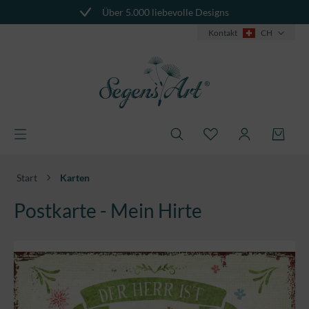
Über 5.000 liebevolle Designs
alt springen
Kontakt
CH
Start
Karten
Postkarte - Mein Hirte
Bildergalerie überspringen