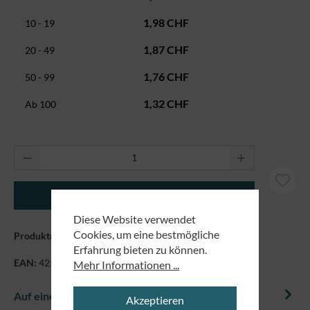
1,98 CHF
10 - 19
1,87 CHF
20 - 49
1,76 CHF
50 - 99
1,32 CHF
Ab
100
Produkt Anzahl: Gib den gewünschten Wert ei
In den Warenkorb
Diese Website verwendet
Cookies, um eine bestmögliche
Produktnummer:
9707
Erfahrung bieten zu können.
EAN:
4250479866614
Mehr Informationen ...
Auf einem Blick
Akzeptieren