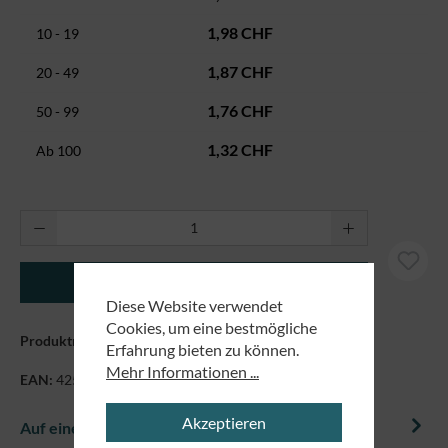
1,98 CHF
10 - 19
1,87 CHF
20 - 49
1,76 CHF
50 - 99
1,32 CHF
Ab
100
Produkt Anzahl: Gib den gewünschten Wert ei
In den Warenkorb
Diese Website verwendet
Cookies, um eine bestmögliche
Produktnummer:
1261
Erfahrung bieten zu können.
Mehr Informationen ...
EAN:
4250479844827
Akzeptieren
Auf einem Blick