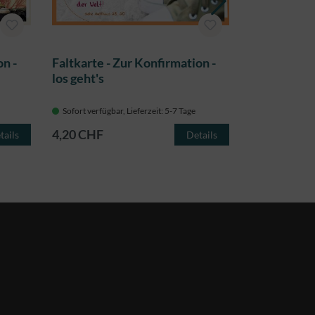
on -
Faltkarte - Zur Konfirmation -
Faltkarte -
los geht's
Doppelpac
Sofort verfügbar, Lieferzeit: 5-7 Tage
Sofort verfügba
4,20 CHF
4,20 CHF
tails
Details