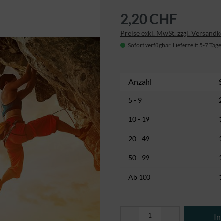
2,20 CHF
Preise exkl. MwSt. zzgl. Versand
Sofort verfügbar, Lieferzeit: 5-7 Tage
Anzahl
5 - 9
10 - 19
20 - 49
50 - 99
Ab
100
Produkt Anzahl: Gi
I