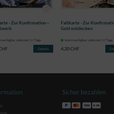
arte - Zur Konfirmation –
Faltkarte - Zur Konfirmati
twerk
Gott entdecken
t verfügbar, Lieferzeit: 5-7 Tage
Sofort verfügbar, Lieferzeit: 5-7 Tage
 CHF
4,20 CHF
Details
De
ormation
Sicher bezahlen
kt
ssum