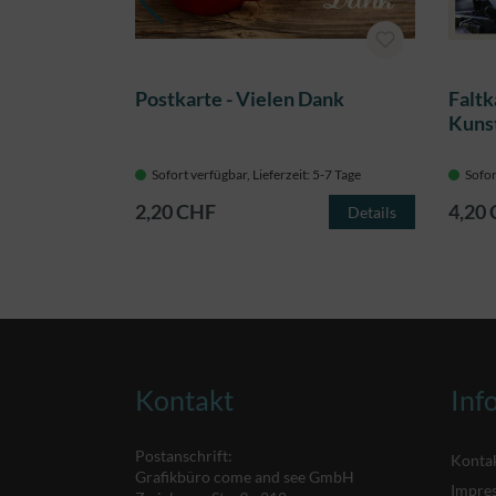
ebe zum
Postkarte - Vielen Dank
Faltk
Kuns
 5-7 Tage
Sofort verfügbar, Lieferzeit: 5-7 Tage
Sofor
2,20 CHF
4,20
Details
Details
Kontakt
Inf
Postanschrift:
Konta
Grafikbüro come and see GmbH
Impre