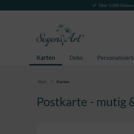
Über 5.000 liebevo
springen
Zur Hauptnavigation springen
Karten
Deko
Personalisier
Start
Karten
Postkarte - mutig &
Bildergalerie überspringen