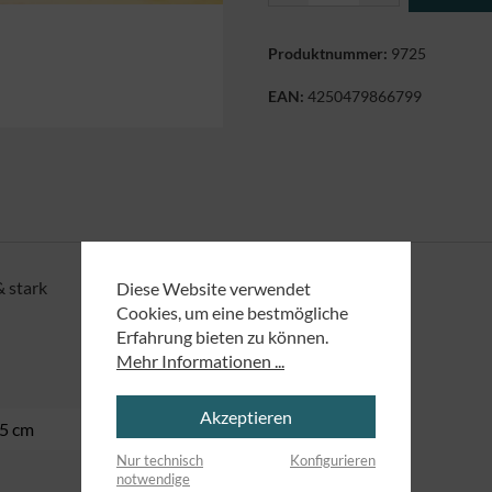
Produktnummer:
9725
EAN:
4250479866799
& stark
Diese Website verwendet
Cookies, um eine bestmögliche
Erfahrung bieten zu können.
Mehr Informationen ...
Akzeptieren
,5 cm
Nur technisch
Konfigurieren
notwendige