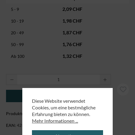
2,09 CHF
5 - 9
1,98 CHF
10 - 19
1,87 CHF
20 - 49
1,76 CHF
50 - 99
1,32 CHF
Ab
100
Produkt Anzahl: Gib den gewünschten Wert ei
In den Warenkorb
Diese Website verwendet
Cookies, um eine bestmögliche
Produktnummer:
8989695
Erfahrung bieten zu können.
Mehr Informationen ...
EAN:
4250479864498