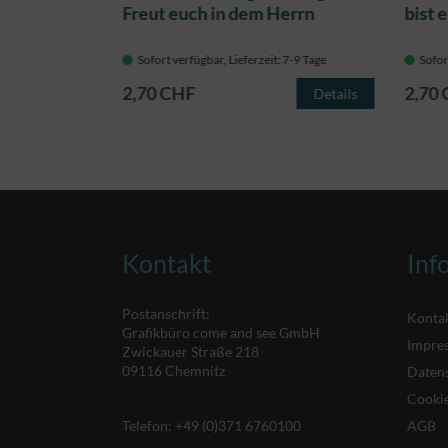
acht
Freut euch in dem Herrn
bist 
 7-9 Tage
Sofort verfügbar, Lieferzeit: 7-9 Tage
Sofor
2,70 CHF
2,70
Details
Details
Kontakt
Inf
Postanschrift:
Konta
Grafikbüro come and see GmbH
Impre
Zwickauer Straße 218
09116 Chemnitz
Daten
Cookie
Telefon:
+49 (0)371 6760100
AGB