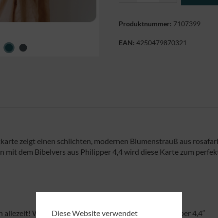
Produktnummer:
7107399
EAN:
4250479870321
tkarte zeigt einen schlichten, modernen Blumenstrauß aus rosafarb
 mit dem Bibelvers aus Philipper 4,4 wird diese Karte zum perfe
Diese Website verwendet
 allezeit! Wiederum will ich sagen: Freuet euch! Philipper 4,4“