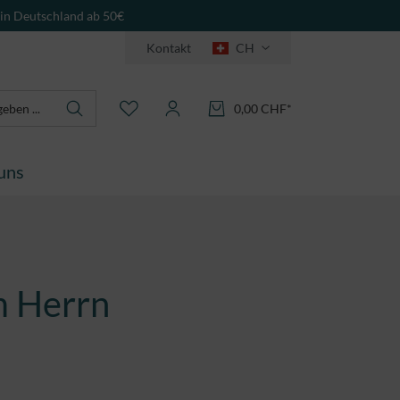
 in Deutschland ab 50€
Kontakt
CH
0,00 CHF*
uns
m Herrn