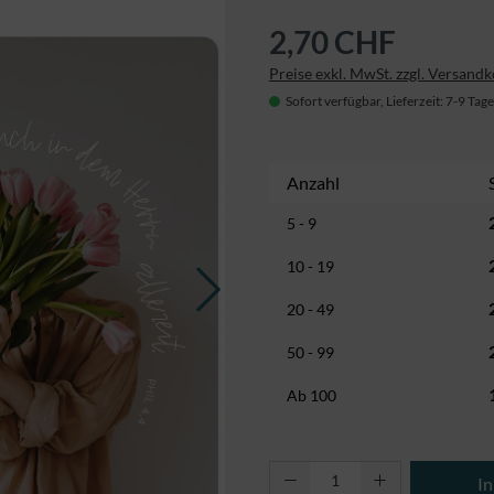
2,70 CHF
Preise exkl. MwSt. zzgl. Versand
Sofort verfügbar, Lieferzeit: 7-9 Tage
Anzahl
5 - 9
10 - 19
20 - 49
50 - 99
Ab
100
Produkt Anzahl: Gi
I