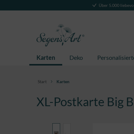
Über 5.000 liebevo
springen
Zur Hauptnavigation springen
Karten
Deko
Personalisier
Start
Karten
XL-Postkarte Big B
Bildergalerie überspringen