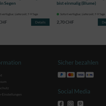
ein Segen
bist einmalig (Blume)
t verfügbar, Lieferzeit: 7-9 Tage
Sofort verfügbar, Lieferzeit: 7-9 Tage
 CHF
2,70 CHF
Details
De
ormation
Sicher bezahlen
kt
ssum
schutz
Social Media
-Einstellungen