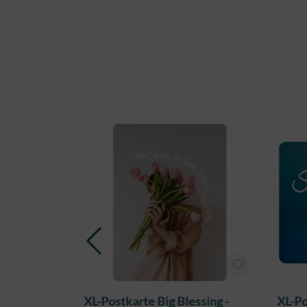
Produktgalerie überspringen
ssing - Du
XL-Postkarte Big Blessing -
XL-Po