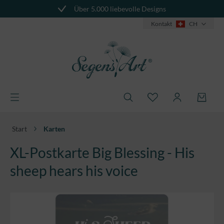
Über 5.000 liebevolle Designs
alt springen
Kontakt
CH
Start
Karten
XL-Postkarte Big Blessing - His
sheep hears his voice
Bildergalerie überspringen