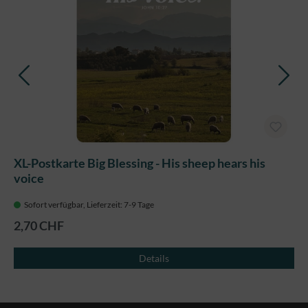
XL-Postkarte Big Blessing - His sheep hears his
voice
Sofort verfügbar, Lieferzeit: 7-9 Tage
2,70 CHF
Details