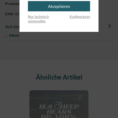
Produktnummer:
7107403
Akzeptieren
EAN:
4250479870369
Nur technisch
Konfigurieren
notwendige
Auf einem Blick
…
Mehr
Produktgalerie überspringen
Ähnliche Artikel