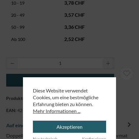
3,78 CHF
10 - 19
3,57 CHF
20 - 49
3,36 CHF
50 - 99
2,52 CHF
Ab
100
Produkt Anzahl: Gib den gewünschten Wert ei
In den Warenkorb
Diese Website verwendet
Cookies, um eine bestmögliche
Produktnummer:
429320
Erfahrung bieten zu können.
EAN:
4250479852938
Mehr Informationen ...
Auf einem Blick
Akzeptieren
Doppelkarte mit farbigem Umschlag und Hülle im Format
Nur technisch
Konfigurieren