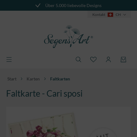
Über 5.000 liebevolle Designs
alt springen
Kontakt
CH
Start
Karten
Faltkarten
Faltkarte - Cari sposi
Bildergalerie überspringen