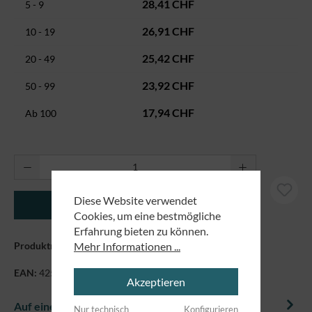
28,41 CHF
5 - 9
26,91 CHF
10 - 19
25,42 CHF
20 - 49
23,92 CHF
50 - 99
17,94 CHF
Ab
100
Produkt Anzahl: Gib den gewünschten Wert ei
Diese Website verwendet
In den Warenkorb
Cookies, um eine bestmögliche
Erfahrung bieten zu können.
Mehr Informationen ...
Produktnummer:
7182139
EAN:
4250479871182
Akzeptieren
Auf einem Blick
Nur technisch
Konfigurieren