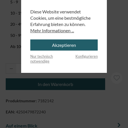
28,41 CHF
5 - 9
Diese Website verwendet
26,91 CHF
10 - 19
Cookies, um eine bestmögliche
25,42 CHF
Erfahrung bieten zu können.
20 - 49
Mehr Informationen ...
23,92 CHF
50 - 99
Akzeptieren
17,94 CHF
Ab
100
Nur technisch
Konfigurieren
notwendige
Produkt Anzahl: Gib den gewünschten Wert ei
In den Warenkorb
Produktnummer:
7182142
EAN:
4250479872240
Auf einem Blick