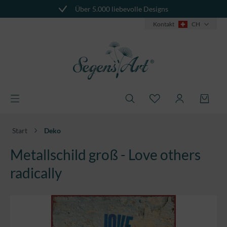
Über 5.000 liebevolle Designs
alt springen
Kontakt
CH
Start
Deko
Metallschild groß - Love others
radically
Bildergalerie überspringen