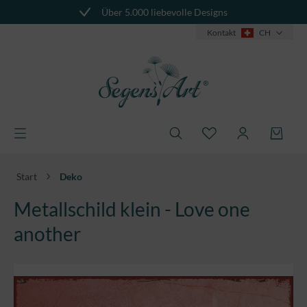
Über 5.000 liebevolle Designs
alt springen
Kontakt
CH
Start
Deko
Metallschild klein - Love one
another
Bildergalerie überspringen