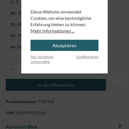
22,71 CHF
5 - 9
Diese Website verwendet
21,51 CHF
10 - 19
Cookies, um eine bestmögliche
20,32 CHF
Erfahrung bieten zu können.
20 - 49
Mehr Informationen ...
19,12 CHF
50 - 99
Akzeptieren
14,34 CHF
Ab
100
Nur technisch
Konfigurieren
notwendige
Produkt Anzahl: Gib den gewünschten Wert ei
In den Warenkorb
Produktnummer:
7183142
EAN:
4250479872264
Auf einem Blick