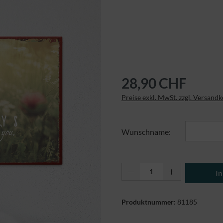
28,90 CHF
Preise exkl. MwSt. zzgl. Versand
Wunschname:
Produkt Anzahl: Gi
I
Produktnummer:
81185