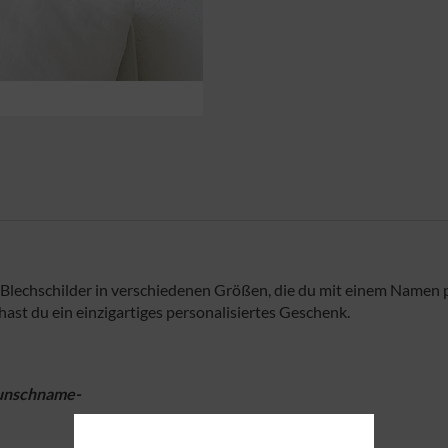
w. Blechschilder in verschiedenen Größen, die du mit einem Namen
t du ein einzigartiges personalisiertes Geschenk.
nschname-