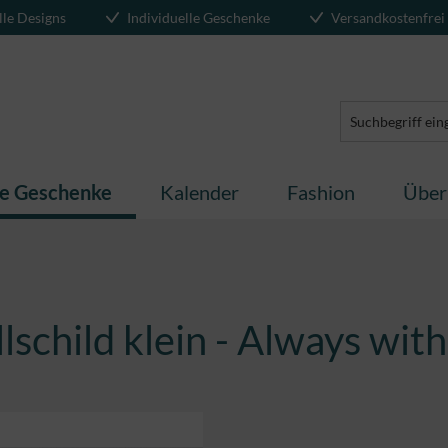
lle Designs
Individuelle Geschenke
Versandkostenfrei
te Geschenke
Kalender
Fashion
Über
lschild klein - Always wit