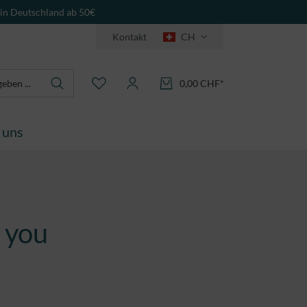
 in Deutschland ab 50€
Kontakt
CH
0,00 CHF*
 uns
h you