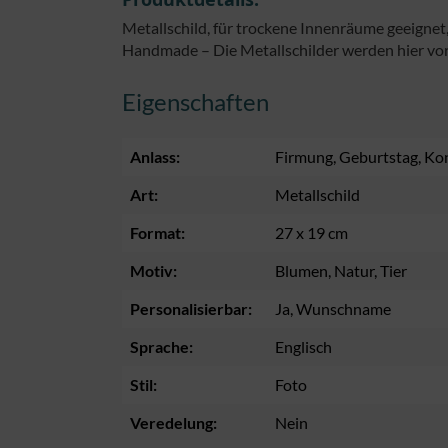
Metallschild, für trockene Innenräume geeignet
Handmade – Die Metallschilder werden hier vor
Eigenschaften
Anlass:
Firmung
, Geburtstag
, Ko
Art:
Metallschild
Format:
27 x 19 cm
Motiv:
Blumen
, Natur
, Tier
Personalisierbar:
Ja
, Wunschname
Sprache:
Englisch
Stil:
Foto
Veredelung:
Nein