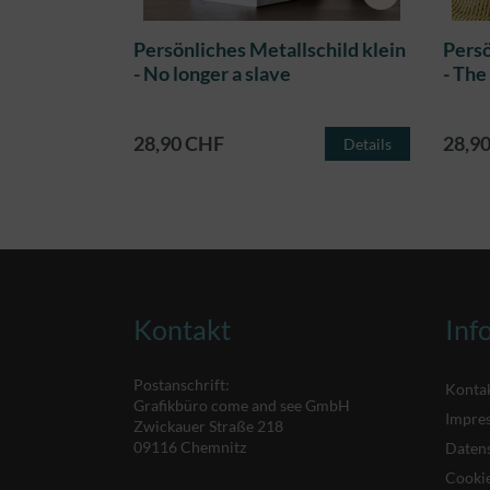
schild klein
Persönliches Metallschild klein
Persö
- No longer a slave
- The 
28,90 CHF
28,9
Details
Details
Kontakt
Inf
Postanschrift:
Konta
Grafikbüro come and see GmbH
Impre
Zwickauer Straße 218
09116 Chemnitz
Daten
Cookie