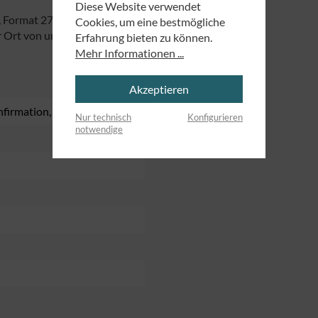
Diese Website verwendet
, Format 27 x 19 cm.
Cookies, um eine bestmögliche
 Ort von uns produziert.
Erfahrung bieten zu können.
Mehr Informationen ...
Akzeptieren
nfirmation
, Segnung
, Taufe
Nur technisch
Konfigurieren
notwendige