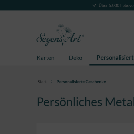
Über 5.000 liebevo
springen
Zur Hauptnavigation springen
Karten
Deko
Personalisier
Start
Personalisierte Geschenke
Persönliches Metal
Bildergalerie überspringen