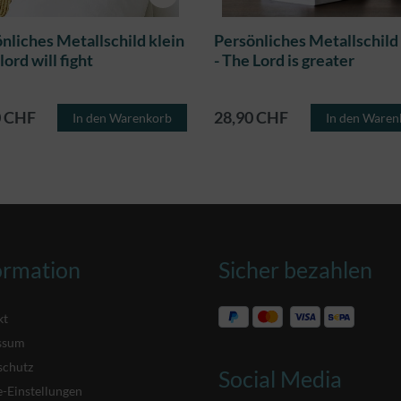
nliches Metallschild klein
Persönliches Metallschild 
lord will fight
- The Lord is greater
0 CHF
28,90 CHF
In den Warenkorb
In den Waren
ormation
Sicher bezahlen
kt
ssum
schutz
Social Media
-Einstellungen