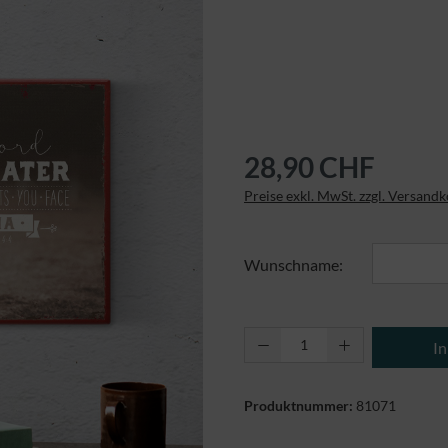
28,90 CHF
Preise exkl. MwSt. zzgl. Versand
Wunschname:
Produkt Anzahl: Gi
I
Produktnummer:
81071