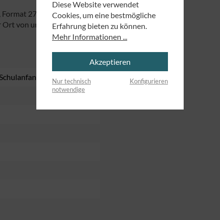
Diese Website verwendet
, Format 27 x 19 cm.
Cookies, um eine bestmögliche
 Ort von uns produziert.
Erfahrung bieten zu können.
Mehr Informationen ...
Akzeptieren
 Schulanfang
, Segnung
, Taufe
Nur technisch
Konfigurieren
notwendige