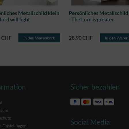
nliches Metallschild klein
Persönliches Metallschild 
lord will fight
- The Lord is greater
0 CHF
28,90 CHF
In den Warenkorb
In den Waren
ormation
Sicher bezahlen
kt
ssum
schutz
Social Media
-Einstellungen