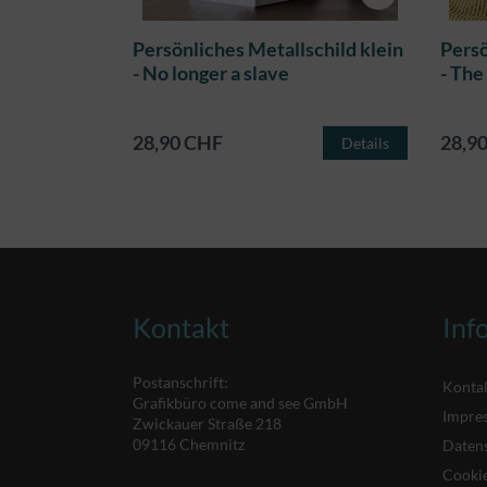
schild klein
Persönliches Metallschild klein
Persö
- No longer a slave
- The 
28,90 CHF
28,9
Details
Details
Kontakt
Inf
Postanschrift:
Konta
Grafikbüro come and see GmbH
Impre
Zwickauer Straße 218
09116 Chemnitz
Daten
Cookie