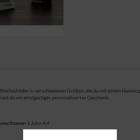
w. Blechschilder in verschiedenen Größen, die du mit einem Namen
t du ein einzigartiges personalisiertes Geschenk.
unschname-
1 John 4:4