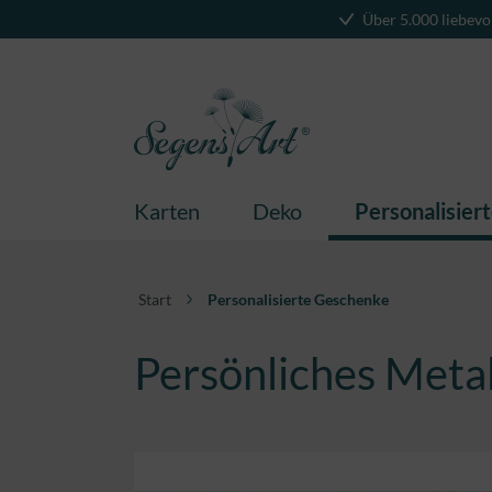
Über 5.000 liebevo
springen
Zur Hauptnavigation springen
Karten
Deko
Personalisier
Start
Personalisierte Geschenke
Persönliches Metall
Bildergalerie überspringen