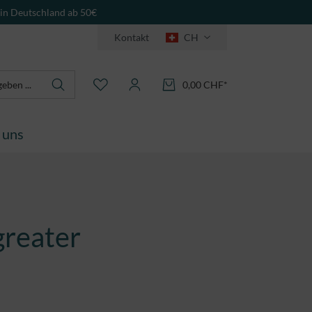
 in Deutschland ab 50€
Kontakt
CH
0,00 CHF*
 uns
greater