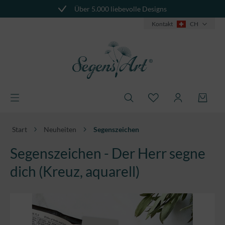
Über 5.000 liebevolle Designs
alt springen
Kontakt
CH
Start
Neuheiten
Segenszeichen
Segenszeichen - Der Herr segne
dich (Kreuz, aquarell)
Bildergalerie überspringen