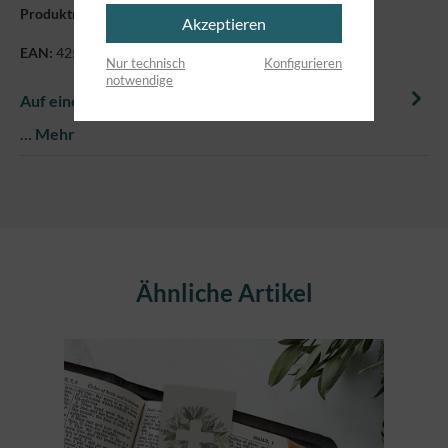
Produktnummer:
7150054
Akzeptieren
EAN:
4250479870987
Nur technisch
Konfigurieren
notwendige
Auf einem Blick
…
Mehr
Produktgalerie überspringen
Ähnliche Artikel