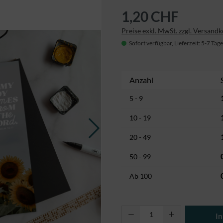
1,20 CHF
Preise exkl. MwSt. zzgl. Versand
Sofort verfügbar, Lieferzeit: 5-7 Tage
Anzahl
5 - 9
10 - 19
20 - 49
50 - 99
Ab
100
Produkt Anzahl: Gi
I