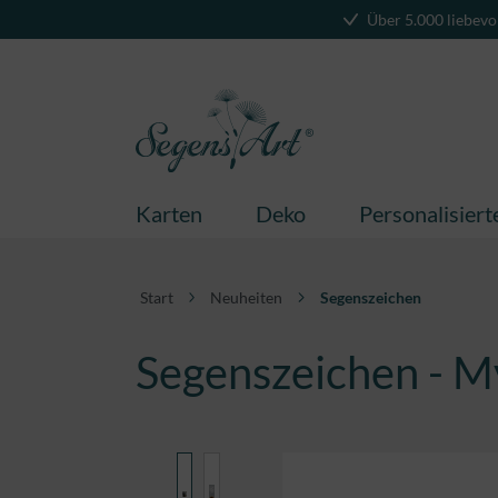
Über 5.000 liebevo
springen
Zur Hauptnavigation springen
Karten
Deko
Personalisier
Start
Neuheiten
Segenszeichen
Segenszeichen - M
Bildergalerie überspringen