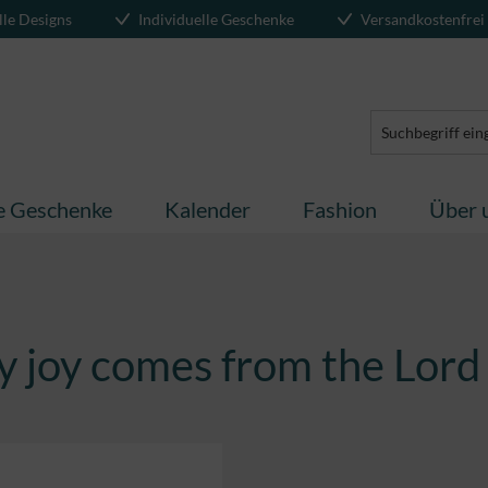
lle Designs
Individuelle Geschenke
Versandkostenfrei
te Geschenke
Kalender
Fashion
Über 
y joy comes from the Lord