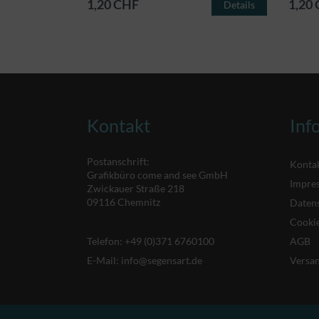
1,20 CHF
1,20
Details
Details
Kontakt
Inf
Postanschrift:
Konta
Grafikbüro come and see GmbH
Impre
Zwickauer Straße 218
09116 Chemnitz
Daten
Cookie
Telefon:
+49 (0)371 6760100
AGB
E-Mail:
info@segensart.de
Versa