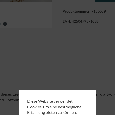
Produktnummer:
7150059
EAN:
4250479871038
eses Lesezeichen zu einem strahlenden Ermutiger. Der kraftvolle
und Hoffnung brauchen.
Diese Website verwendet
Cookies, um eine bestmögliche
Erfahrung bieten zu können.