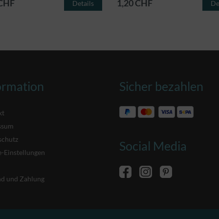
 CHF
1,20 CHF
Details
De
ormation
Sicher bezahlen
kt
ssum
schutz
Social Media
-Einstellungen
nd und Zahlung