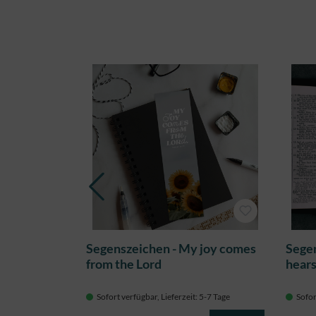
Produktgalerie überspringen
ce be with
Segenszeichen - My joy comes
Segen
from the Lord
hears
 5-7 Tage
Sofort verfügbar, Lieferzeit: 5-7 Tage
Sofor