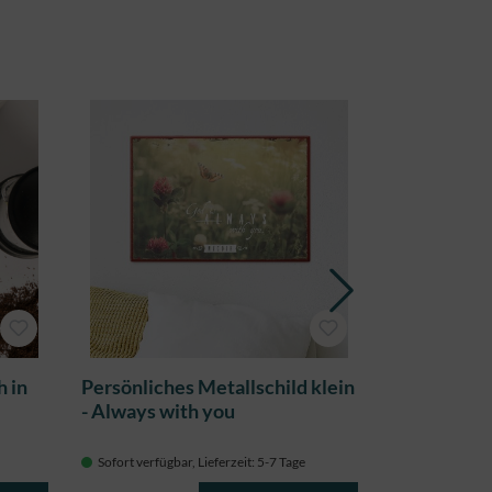
h in
Persönliches Metallschild klein
Segenszeich
- Always with you
Sofort verfügbar, Lieferzeit: 5-7 Tage
Sofort verfügba