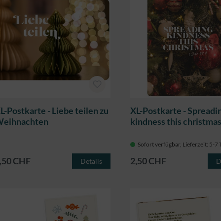
L-Postkarte - Liebe teilen zu
XL-Postkarte - Spreadi
eihnachten
kindness this christma
Sofort verfügbar, Lieferzeit: 5-7
,50 CHF
2,50 CHF
Details
D