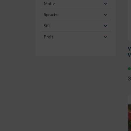
Motiv
Sprache
Stil
Preis
W
W
H
3