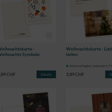
eihnachtskarte -
Weihnachtskarte - Lie
eihnachts Symbole
teilen
Sofort verfügbar, Lieferzeit: 5-7
,89 CHF
3,89 CHF
Details
D