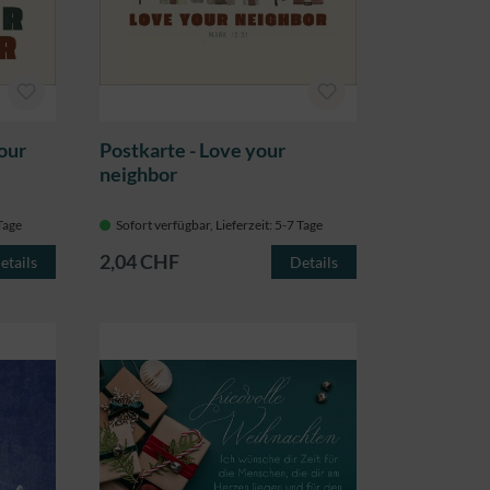
our
Postkarte - Love your
neighbor
 Tage
Sofort verfügbar, Lieferzeit: 5-7 Tage
2,04 CHF
etails
Details