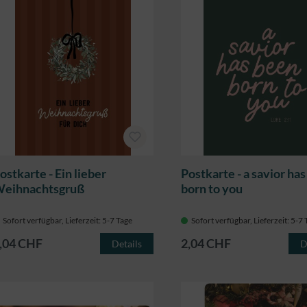
ostkarte - Ein lieber
Postkarte - a savior ha
eihnachtsgruß
born to you
Sofort verfügbar, Lieferzeit: 5-7 Tage
Sofort verfügbar, Lieferzeit: 5-7
,04 CHF
2,04 CHF
Details
D