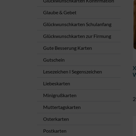
Glückwunschkarten Konfirmation​
Glaube & Gebet
Glückwunschkarten Schulanfang
Glückwunschkarten zur Firmung​
Gute Besserung Karten
Gutschein
X
Lesezeichen I Segenszeichen
W
Liebeskarten
Minigrußkarten
2
Muttertagskarten
Osterkarten
Postkarten