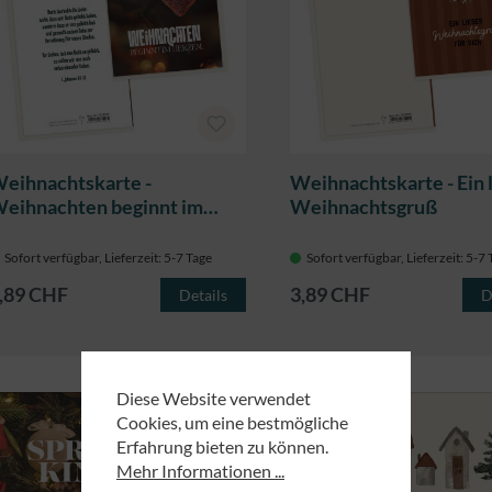
eihnachtskarte -
Weihnachtskarte - Ein 
eihnachten beginnt im
Weihnachtsgruß
erzen
Sofort verfügbar, Lieferzeit: 5-7 Tage
Sofort verfügbar, Lieferzeit: 5-7
,89 CHF
3,89 CHF
Details
D
Diese Website verwendet
Cookies, um eine bestmögliche
Erfahrung bieten zu können.
Mehr Informationen ...