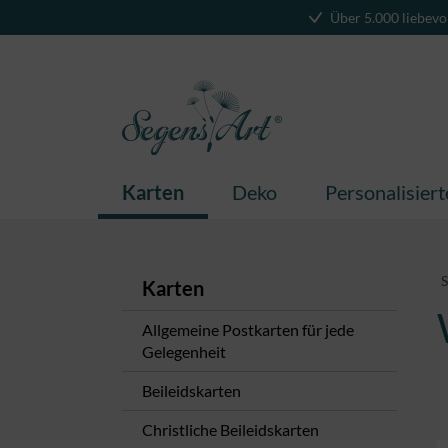
Über 5.000 liebevo
springen
Zur Hauptnavigation springen
Karten
Deko
Personalisier
S
Karten
Allgemeine Postkarten für jede
Gelegenheit
Beileidskarten
Christliche Beileidskarten