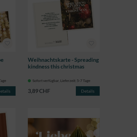
be
Weihnachtskarte - Spreading
kindness this christmas
 Tage
Sofort verfügbar, Lieferzeit: 5-7 Tage
3,89 CHF
etails
Details