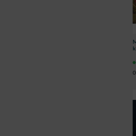
M
k
0