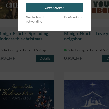
Akzeptieren
Nur technisch
Konfigurieren
notwendige
inigrußkarte - Spreading
Minigrußkarte - Love y
indness this christmas
neighbor
Sofort verfügbar, Lieferzeit: 5-7 Tage
Sofort verfügbar, Lieferzeit: 5-7
,93 CHF
0,93 CHF
Details
D