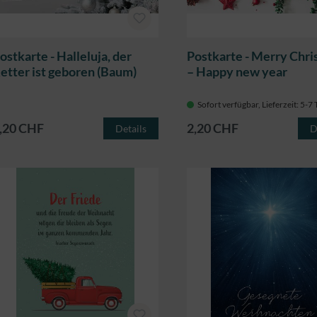
ostkarte - Halleluja, der
Postkarte - Merry Chr
etter ist geboren (Baum)
– Happy new year
Sofort verfügbar, Lieferzeit: 5-7
,20 CHF
2,20 CHF
Details
D