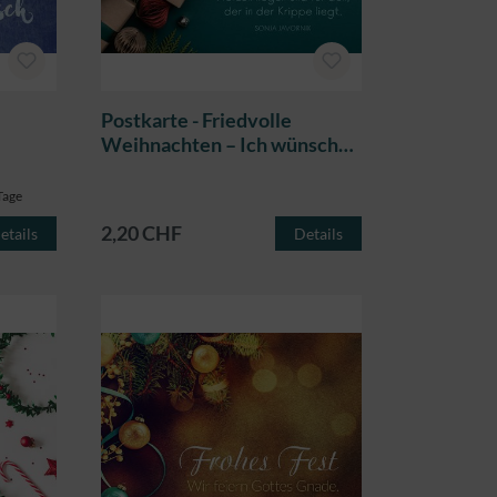
Postkarte - Friedvolle
Weihnachten – Ich wünsche
dir
 Tage
2,20 CHF
etails
Details