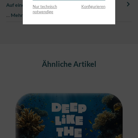
Auf einem Blick
Nur technisch
Konfigurieren
notwendige
…
Mehr
Produktgalerie überspringen
Ähnliche Artikel