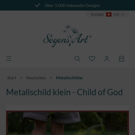
Über 5.000 liebevolle Designs
alt springen
Kontakt
CH
Start
Neuheiten
Metallschilder
Metallschild klein - Child of God
Bildergalerie überspringen