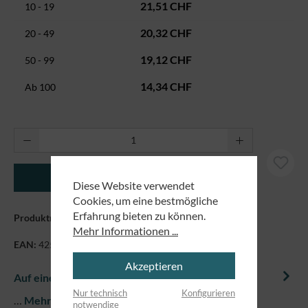
21,51 CHF
10 - 19
20,32 CHF
20 - 49
19,12 CHF
50 - 99
14,34 CHF
Ab
100
Produkt Anzahl: Gib den gewünschten Wert ei
In den Warenkorb
Diese Website verwendet
Cookies, um eine bestmögliche
Erfahrung bieten zu können.
Produktnummer:
7183136
Mehr Informationen ...
EAN:
4250479871205
Akzeptieren
Auf einem Blick
Nur technisch
Konfigurieren
…
Mehr
notwendige