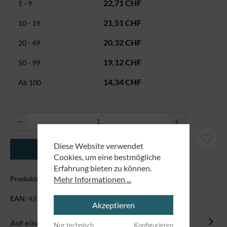
22,71 CHF
5 - 9
21,51 CHF
10 - 19
20,32 CHF
20 - 49
19,12 CHF
50 - 99
14,34 CHF
Ab
100
Produkt Anzahl: Gib den gewünschten Wert ei
Diese Website verwendet
In den Warenkorb
Cookies, um eine bestmögliche
Erfahrung bieten zu können.
Mehr Informationen ...
Produktnummer:
7183139
EAN:
4250479871236
Akzeptieren
Auf einem Blick
Nur technisch
Konfigurieren