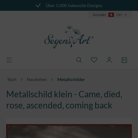
Über 5.000 liebevolle Designs
alt springen
Kontakt
CH
Start
Neuheiten
Metallschilder
Metallschild klein - Came, died,
rose, ascended, coming back
Bildergalerie überspringen