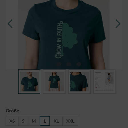
auswählen
Größe
XS
S
M
L
XL
XXL