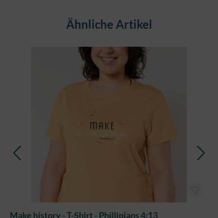
Produktgalerie überspringen
Ähnliche Artikel
Make history - T-Shirt - Phillipians 4:13