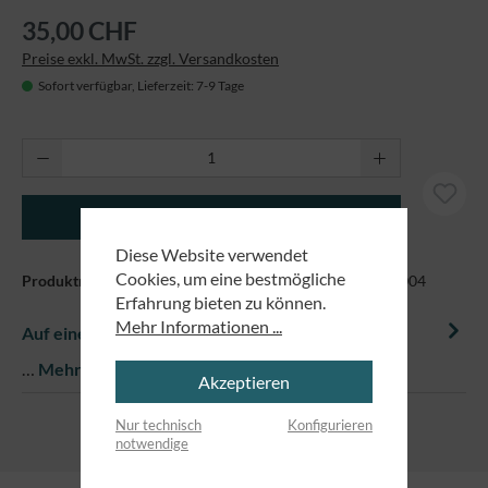
35,00 CHF
Preise exkl. MwSt. zzgl. Versandkosten
Sofort verfügbar, Lieferzeit: 7-9 Tage
Produkt Anzahl: Gib den gewünschten Wert ei
In den Warenkorb
Diese Website verwendet
Cookies, um eine bestmögliche
Produktnummer:
EM-STTW172-Stargazer-D GrößeL 15004
Erfahrung bieten zu können.
Mehr Informationen ...
Auf einem Blick
…
Mehr
Akzeptieren
Nur technisch
Konfigurieren
notwendige