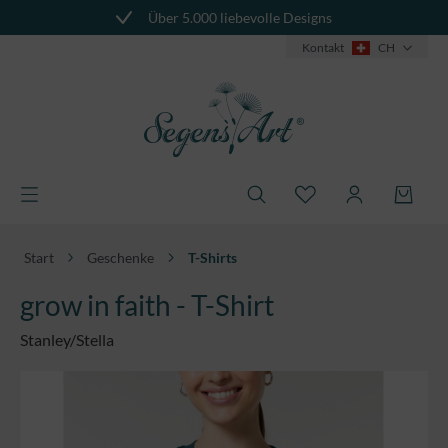
Über 5.000 liebevolle Designs
alt springen
Kontakt
CH
Start
Geschenke
T-Shirts
grow in faith - T-Shirt
Stanley/Stella
Bildergalerie überspringen