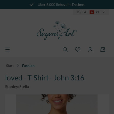
Über 5.000 liebevolle Designs
alt springen
Kontakt
CH
Start
Fashion
loved - T-Shirt - John 3:16
Stanley/Stella
Bildergalerie überspringen