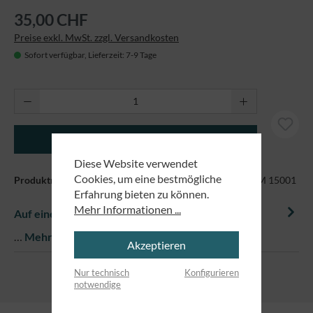
35,00 CHF
Preise exkl. MwSt. zzgl. Versandkosten
Sofort verfügbar, Lieferzeit: 7-9 Tage
Produkt Anzahl: Gib den gewünschten Wert ei
In den Warenkorb
Diese Website verwendet
Cookies, um eine bestmögliche
Produktnummer:
EM-STTW172-FraichePeche-D GrößeM 15001
Erfahrung bieten zu können.
Mehr Informationen ...
Auf einem Blick
…
Mehr
Akzeptieren
Nur technisch
Konfigurieren
notwendige