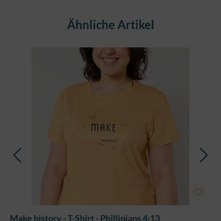
Produktgalerie überspringen
Ähnliche Artikel
Make history - T-Shirt - Phillipians 4:13