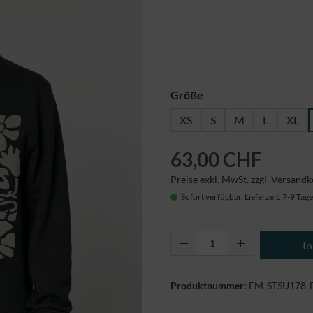
auswählen
Größe
XS
S
M
L
XL
63,00 CHF
Preise exkl. MwSt. zzgl. Versand
Sofort verfügbar, Lieferzeit: 7-9 Tage
Produkt Anzahl: Gi
I
Produktnummer:
EM-STSU178-D