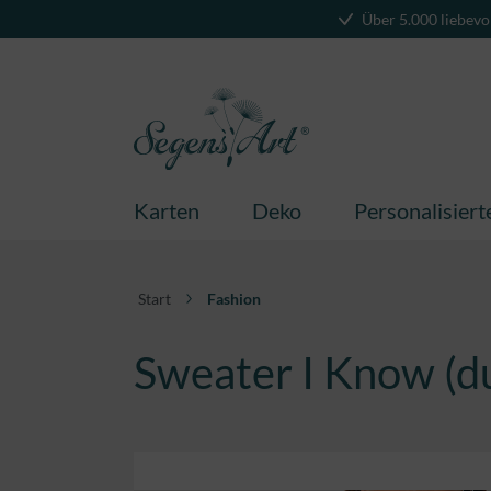
Über 5.000 liebevo
springen
Zur Hauptnavigation springen
Karten
Deko
Personalisier
Start
Fashion
Sweater I Know (d
Bildergalerie überspringen