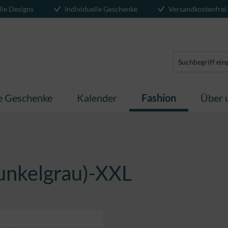
lle Designs
Individuelle Geschenke
Versandkostenfrei
te Geschenke
Kalender
Fashion
Über 
unkelgrau)-XXL