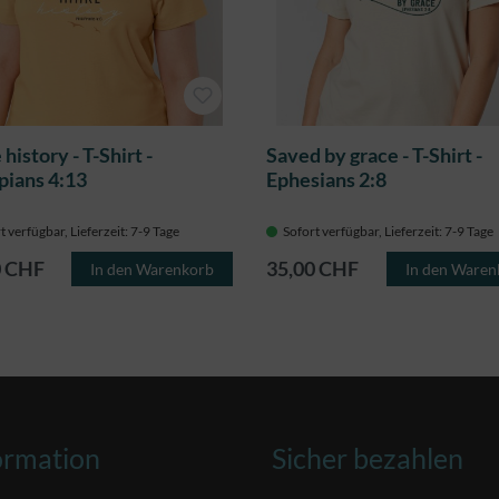
history - T-Shirt -
Saved by grace - T-Shirt -
ipians 4:13
Ephesians 2:8
t verfügbar, Lieferzeit: 7-9 Tage
Sofort verfügbar, Lieferzeit: 7-9 Tage
0 CHF
35,00 CHF
In den Warenkorb
In den Waren
ormation
Sicher bezahlen