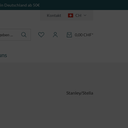
 in Deutschland ab 50€
Kontakt
CH
0,00 CHF*
uns
Stanley/Stella