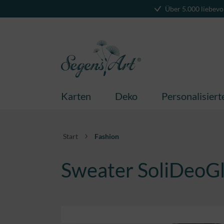
Über 5.000 liebevo
springen
Zur Hauptnavigation springen
Karten
Deko
Personalisier
Start
Fashion
Sweater SoliDeoGl
Bildergalerie überspringen