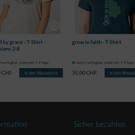
 by grace - T-Shirt -
grow in faith - T-Shirt
ians 2:8
t verfügbar, Lieferzeit: 7-9 Tage
Sofort verfügbar, Lieferzeit: 7-9 Tage
0 CHF
35,00 CHF
In den Warenkorb
In den Waren
ormation
Sicher bezahlen