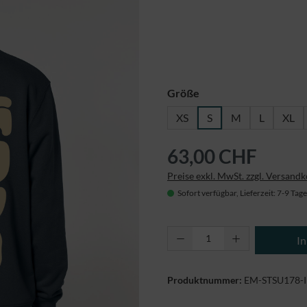
auswählen
Größe
XS
S
M
L
XL
63,00 CHF
Preise exkl. MwSt. zzgl. Versand
Sofort verfügbar, Lieferzeit: 7-9 Tage
Produkt Anzahl: Gi
I
Produktnummer:
EM-STSU178-I