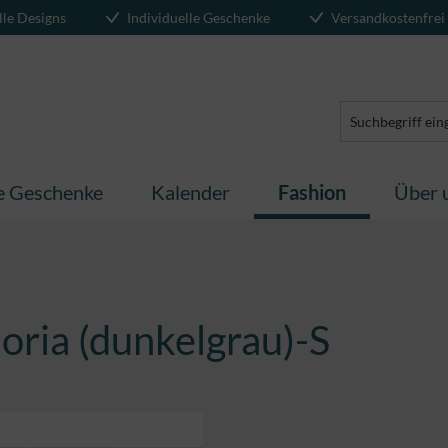
lle Designs
Individuelle Geschenke
Versandkostenfrei
te Geschenke
Kalender
Fashion
Über 
oria (dunkelgrau)-S