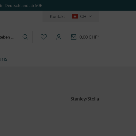
 in Deutschland ab 50€
Kontakt
CH
0,00 CHF*
uns
Stanley/Stella