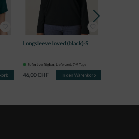
Longsleeve loved (black)-S
Spread joy -
Phillippians
Sofort verfügbar, Lieferzeit: 7-9 Tage
Sofort verfügba
46,00 CHF
35,00 CHF
korb
In den Warenkorb