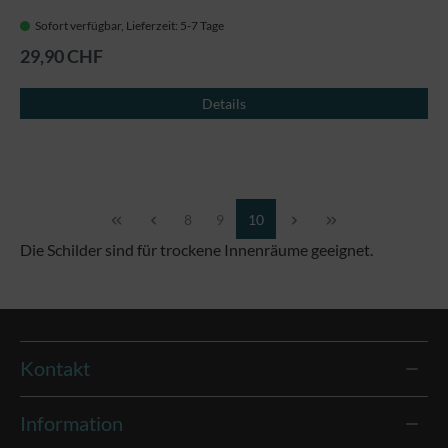
Sofort verfügbar, Lieferzeit: 5-7 Tage
29,90 CHF
Details
Seite
Seite
Seite
8
9
10
Die Schilder sind für trockene Innenräume geeignet.
Kontakt
Information