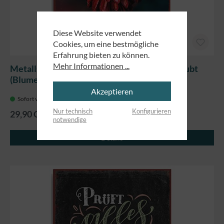
Diese Website verwendet
Cookies, um eine bestmögliche
Erfahrung bieten zu können.
Mehr Informationen ...
Metallschild groß - Wer nicht an Wunder glaubt
(Blume)
Akzeptieren
Sofort verfügbar, Lieferzeit: 5-7 Tage
Nur technisch
Konfigurieren
29,90 CHF
notwendige
Details