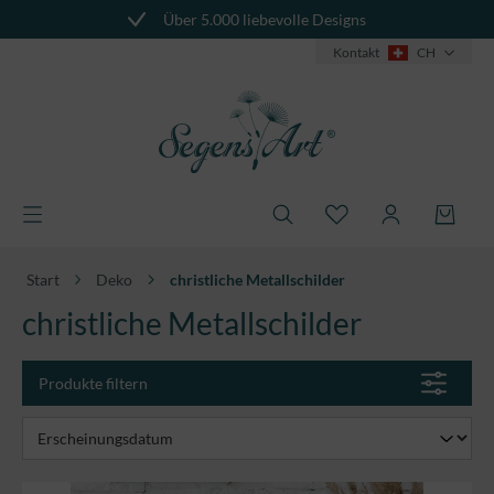
Über 5.000 liebevolle Designs
Individuelle Geschenke
alt springen
Kontakt
CH
Start
Deko
christliche Metallschilder
christliche Metallschilder
Produkte filtern