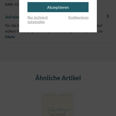
EAN:
4250479852105
Akzeptieren
Auf einem Blick
Nur technisch
Konfigurieren
notwendige
für die besonderen Anlässe im Jahr, immerwährend auf
edlem Naturpapier, mit Spiralbindung B x H: 15 x 38 cm
Mehr
Produktgalerie überspringen
Ähnliche Artikel