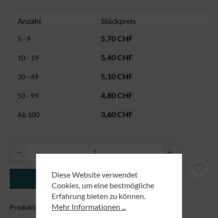
Anzahl
Stückpreis
5,70 CHF
5 - 9
5,40 CHF
10 - 19
5,10 CHF
20 - 49
4,80 CHF
50 - 99
3,60 CHF
Ab
100
Produkt Anzahl: Gib den gewünschten Wert ei
Diese Website verwendet
In den Warenkorb
Cookies, um eine bestmögliche
Erfahrung bieten zu können.
Mehr Informationen ...
Produktnummer:
80220