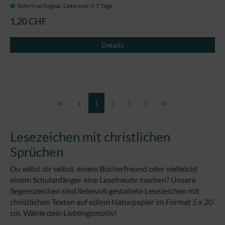
Sofort verfügbar, Lieferzeit: 5-7 Tage
1,20 CHF
Details
Seite
Seite
Seite
1
2
3
Lesezeichen mit christlichen
Sprüchen
Du willst dir selbst, einem Bücherfreund oder vielleicht
einem Schulanfänger eine Lesefreude machen? Unsere
Segenszeichen sind liebevoll gestaltete Lesezeichen mit
christlichen Texten auf edlem Naturpapier im Format 5 x 20
cm. Wähle dein Lieblingsmotiv!