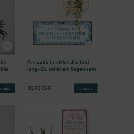
ild
Persönliches Metallschild
ille
lang - Du sollst ein Segen sein
30,90 CHF
etails
Details