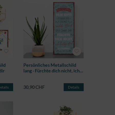
ild
Persönliches Metallschild
dir
lang - Fürchte dich nicht, ich
helfe dir
30,90 CHF
etails
Details