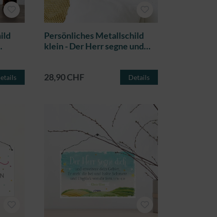
ild
Persönliches Metallschild
klein - Der Herr segne und
behüte dich
28,90 CHF
etails
Details