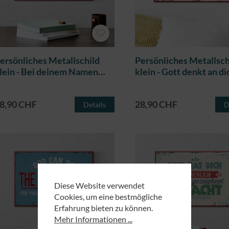
ersönliches Metallschild
Persönliches Metallsch
lein - Bei deinem Namen
klein - Gott denkt an di
erufen
8,90 CHF
28,90 CHF
Details
D
Diese Website verwendet
Cookies, um eine bestmögliche
Erfahrung bieten zu können.
Mehr Informationen ...