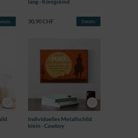
lang - Königskind
30,90 CHF
etails
Details
ild
Individuelles Metallschild
klein - Cowboy