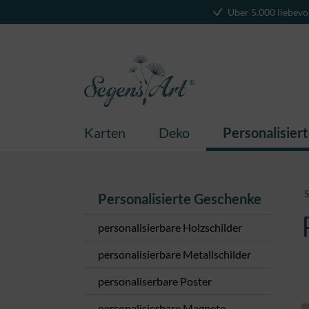
Über 5.000 liebevo
springen
Zur Hauptnavigation springen
Karten
Deko
Personalisier
S
Personalisierte Geschenke
personalisierbare Holzschilder
personalisierbare Metallschilder
personaliserbare Poster
personalisierbare Magnete