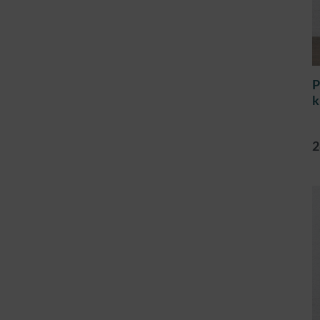
P
k
g
2