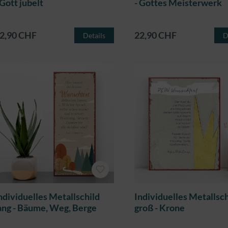
 Gott jubelt
- Gottes Meisterwerk
2,90 CHF
22,90 CHF
Details
D
ndividuelles Metallschild
Individuelles Metallsch
ang - Bäume, Weg, Berge
groß - Krone