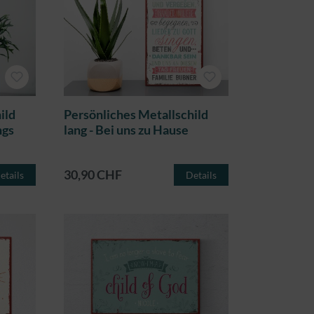
ild
Persönliches Metallschild
ngs
lang - Bei uns zu Hause
30,90 CHF
etails
Details