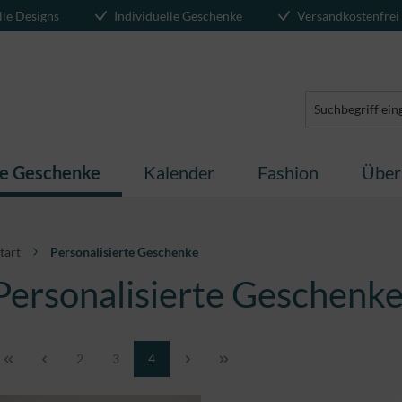
lle Designs
Individuelle Geschenke
Versandkostenfrei
te Geschenke
Kalender
Fashion
Über
tart
Personalisierte Geschenke
Personalisierte Geschenk
Seite
Seite
Seite
2
3
4