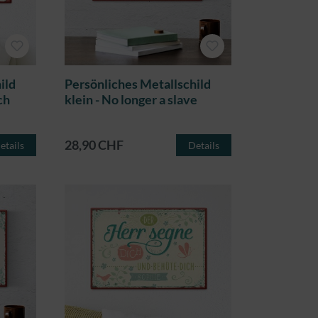
ild
Persönliches Metallschild
ch
klein - No longer a slave
28,90 CHF
etails
Details