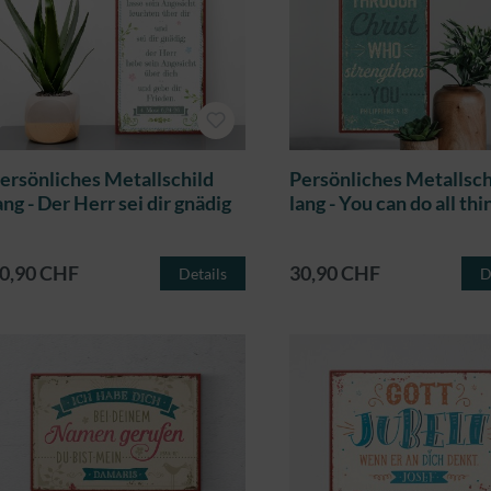
ersönliches Metallschild
Persönliches Metallsch
ang - Der Herr sei dir gnädig
lang - You can do all thi
0,90 CHF
30,90 CHF
Details
D