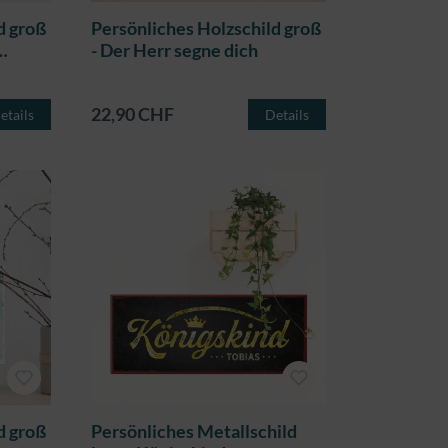
d groß
Persönliches Holzschild groß
- Der Herr segne dich
22,90 CHF
etails
Details
d groß
Persönliches Metallschild