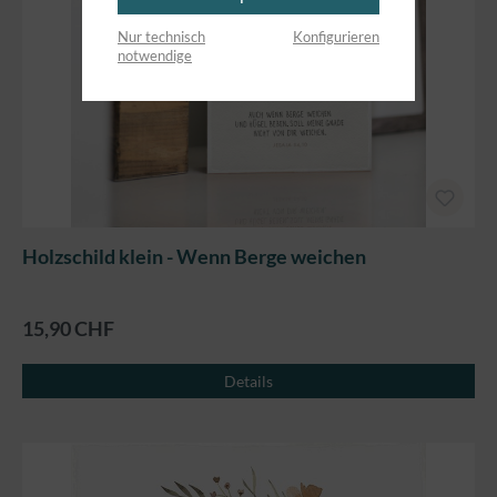
Nur technisch
Konfigurieren
notwendige
Holzschild klein - Wenn Berge weichen
15,90 CHF
Details