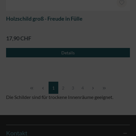
Holzschild groß - Freude in Fülle
17,90 CHF
Details
Seite
Seite
Seite
Seite
1
2
3
4
Die Schilder sind für trockene Innenräume geeignet.
Kontakt