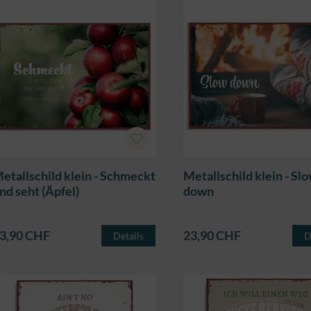
etallschild klein - Schmeckt
Metallschild klein - Sl
nd seht (Äpfel)
down
3,90 CHF
23,90 CHF
Details
D