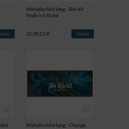
Metallschild lang - Bei dir
finde ich Ruhe
25,90 CHF
etails
Details
ütet
Metallschild lang - Change