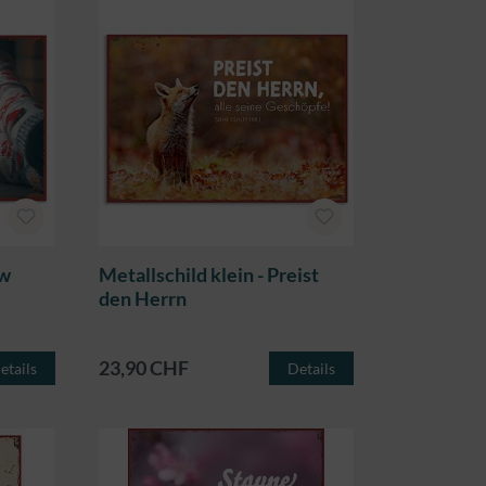
ow
Metallschild klein - Preist
den Herrn
23,90 CHF
etails
Details