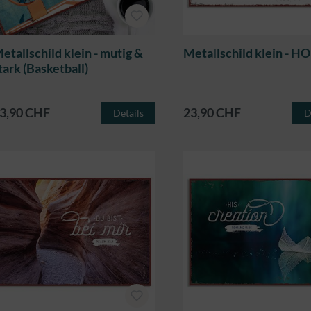
etallschild klein - mutig &
Metallschild klein - H
tark (Basketball)
3,90 CHF
23,90 CHF
Details
D