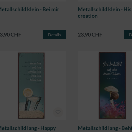
etallschild klein - Bei mir
Metallschild klein - His
creation
3,90 CHF
23,90 CHF
Details
D
etallschild lang - Happy
Metallschild lang - Beh