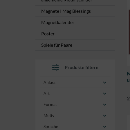
Magnete I Mag Blessings
Magnetkalender
Poster
Spiele für Paare
Produkte filtern
M
u
Anlass
Art
2
Format
Motiv
Sprache