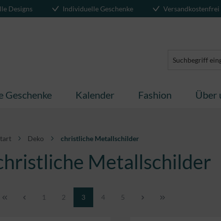
lle Designs
Individuelle Geschenke
Versandkostenfrei
te Geschenke
Kalender
Fashion
Über 
tart
Deko
christliche Metallschilder
christliche Metallschilder
Seite
Seite
Seite
Seite
Seite
1
2
3
4
5