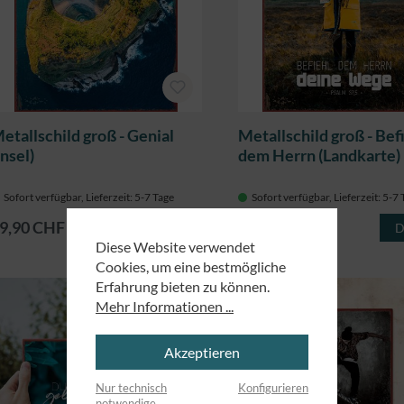
etallschild groß - Genial
Metallschild groß - Bef
Insel)
dem Herrn (Landkarte)
Sofort verfügbar, Lieferzeit: 5-7 Tage
Sofort verfügbar, Lieferzeit: 5-7
9,90 CHF
29,90 CHF
Details
D
Diese Website verwendet
Cookies, um eine bestmögliche
Erfahrung bieten zu können.
Mehr Informationen ...
Akzeptieren
Nur technisch
Konfigurieren
notwendige