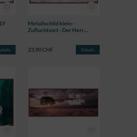
OLY
Metallschild klein -
Zufluchtsort - Der Herr
schützt dich
23,90 CHF
etails
Details