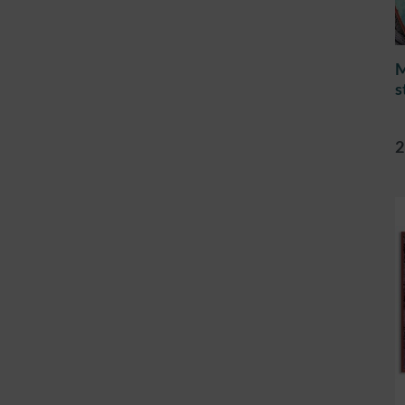
M
s
2