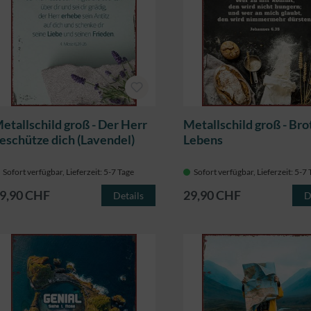
etallschild groß - Der Herr
Metallschild groß - Bro
eschütze dich (Lavendel)
Lebens
Sofort verfügbar, Lieferzeit: 5-7 Tage
Sofort verfügbar, Lieferzeit: 5-7
9,90 CHF
29,90 CHF
Details
D