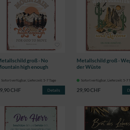
etallschild groß - No
Metallschild groß - Weg
ountain high enough
der Wüste
Sofort verfügbar, Lieferzeit: 5-7 Tage
Sofort verfügbar, Lieferzeit: 5-7
9,90 CHF
29,90 CHF
Details
D