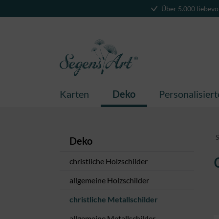
Über 5.000 liebevo
springen
Zur Hauptnavigation springen
Karten
Deko
Personalisier
S
Deko
christliche Holzschilder
allgemeine Holzschilder
christliche Metallschilder
allgemeine Metallschilder