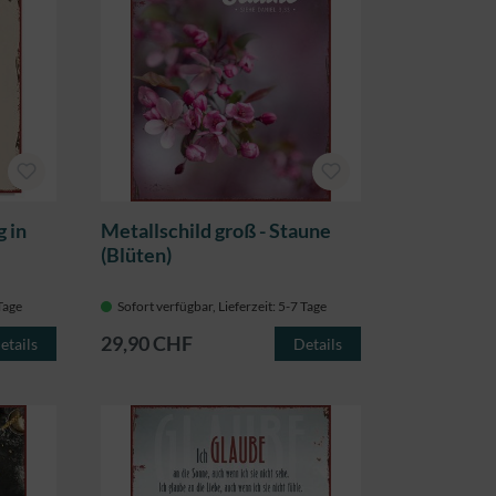
 in
Metallschild groß - Staune
(Blüten)
 Tage
Sofort verfügbar, Lieferzeit: 5-7 Tage
29,90 CHF
etails
Details