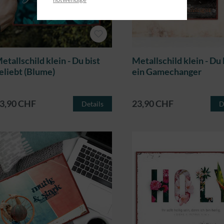
etallschild klein - Du bist
Metallschild klein - Du 
eliebt (Blume)
ein Gamechanger
3,90 CHF
23,90 CHF
Details
D