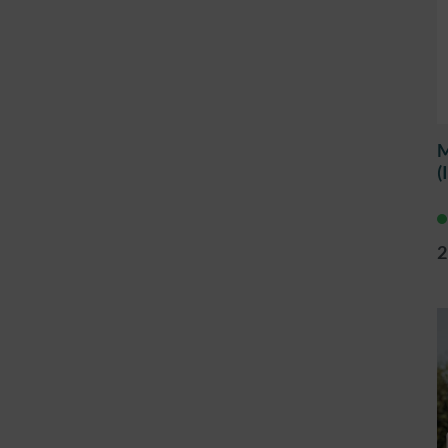
M
(
2