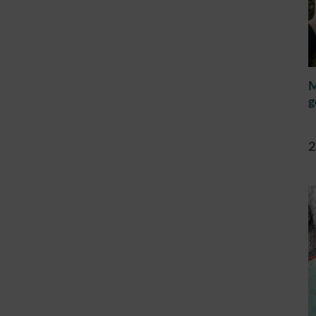
M
g
2