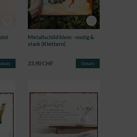
bist
Metallschild klein - mutig &
stark (Klettern)
23,90 CHF
etails
Details