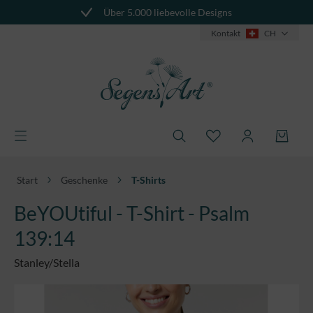
Über 5.000 liebevolle Designs
alt springen
Kontakt
CH
Start
Geschenke
T-Shirts
BeYOUtiful - T-Shirt - Psalm
139:14
Stanley/Stella
Bildergalerie überspringen