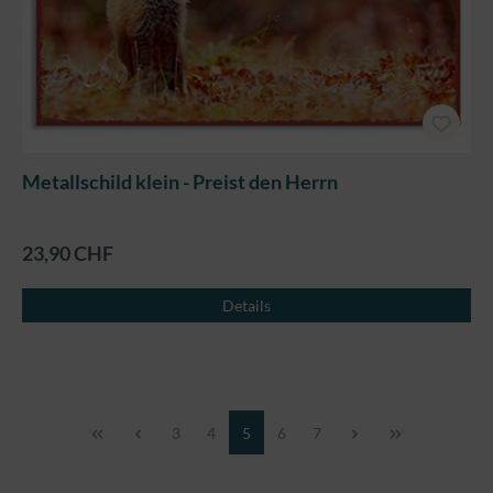
Metallschild klein - Preist den Herrn
23,90 CHF
Details
Seite
Seite
Seite
Seite
Seite
3
4
5
6
7