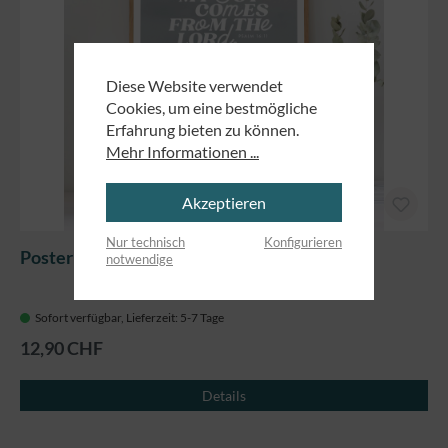
Diese Website verwendet
Cookies, um eine bestmögliche
Erfahrung bieten zu können.
Mehr Informationen ...
Akzeptieren
Nur technisch
Konfigurieren
Poster - My joy comes from the Lord
notwendige
Sofort verfügbar, Lieferzeit: 5-7 Tage
12,90 CHF
Details