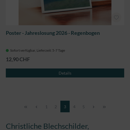
Poster - Jahreslosung 2026 - Regenbogen
Sofort verfügbar, Lieferzeit: 5-7 Tage
12,90 CHF
Details
Seite
Seite
Seite
Seite
Seite
1
2
3
4
5
Christliche Blechschilder,