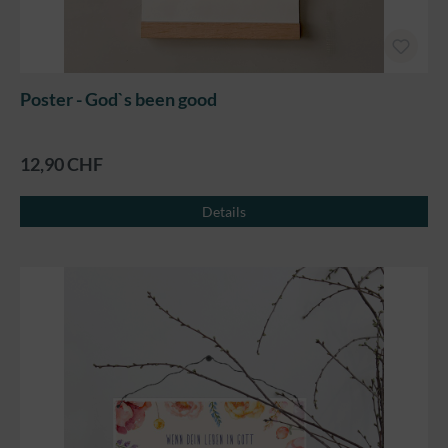
Poster - God`s been good
12,90 CHF
Details